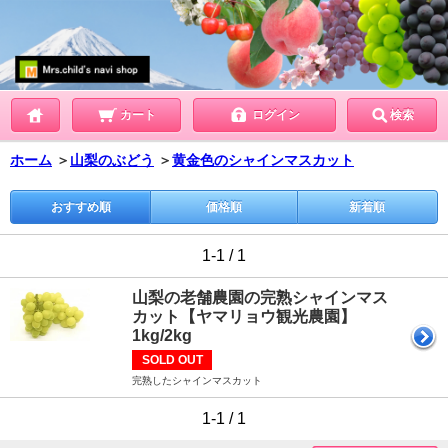
カート
ログイン
検索
ホーム
＞
山梨のぶどう
＞
黄金色のシャインマスカット
おすすめ順
価格順
新着順
1-1 / 1
山梨の老舗農園の完熟シャインマス
カット【ヤマリョウ観光農園】
1kg/2kg
SOLD OUT
完熟したシャインマスカット
1-1 / 1