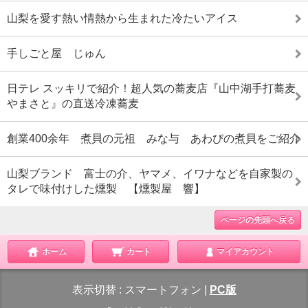
山梨を愛す熱い情熱から生まれた冷たいアイス
手しごと屋 じゅん
日テレ スッキリで紹介！超人気の蕎麦店『山中湖手打蕎麦
やまさと』の直送冷凍蕎麦
創業400余年 煮貝の元祖 みな与 あわびの煮貝をご紹介
山梨ブランド 富士の介、ヤマメ、イワナなどを自家製の
タレで味付けした燻製 【燻製屋 響】
ページの先頭へ戻る
ホーム
カート
マイアカウント
表示切替 :
スマートフォン
|
PC版