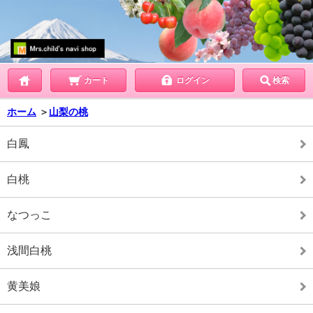
カート
ログイン
検索
ホーム
＞
山梨の桃
白鳳
白桃
なつっこ
浅間白桃
黄美娘