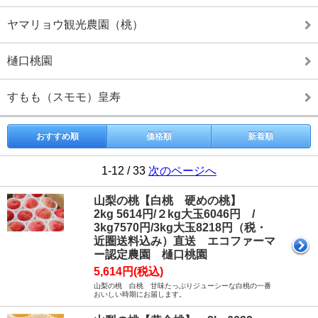
ヤマリョウ観光農園（桃）
樋口桃園
すもも（スモモ）皇寿
おすすめ順
価格順
新着順
1-12 / 33
次のページへ
山梨の桃【白桃 硬めの桃】
2kg 5614円/２kg大玉6046円 /
3kg7570円/3kg大玉8218円（税・
近圏送料込み）直送 エコファーマ
ー認定農園 樋口桃園
5,614円(税込)
山梨の桃 白桃 甘味たっぷりジューシーな白桃の一番
おいしい時期にお届します。