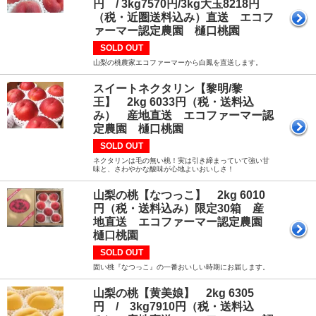
円 / 3kg7570円/3kg大玉8218円
（税・近圏送料込み）直送 エコフ
ァーマー認定農園 樋口桃園
SOLD OUT
山梨の桃農家エコファーマーから白鳳を直送します。
スイートネクタリン【黎明/黎
王】 2kg 6033円（税・送料込
み） 産地直送 エコファーマー認
定農園 樋口桃園
SOLD OUT
ネクタリンは毛の無い桃！実は引き締まっていて強い甘
味と、さわやかな酸味が心地よいおいしさ！
山梨の桃【なつっこ】 2kg 6010
円（税・送料込み）限定30箱 産
地直送 エコファーマー認定農園
樋口桃園
SOLD OUT
固い桃『なつっこ』の一番おいしい時期にお届します。
山梨の桃【黄美娘】 2kg 6305
円 / 3kg7910円（税・送料込