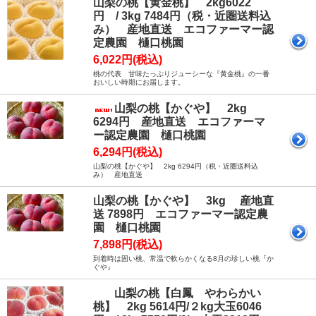
山梨の桃【黄金桃】 2kg6022
円 / 3kg 7484円（税・近圏送料込
み） 産地直送 エコファーマー認
定農園 樋口桃園
6,022円(税込)
桃の代表 甘味たっぷりジューシーな『黄金桃』の一番
おいしい時期にお届します。
山梨の桃【かぐや】 2kg
6294円 産地直送 エコファーマ
ー認定農園 樋口桃園
6,294円(税込)
山梨の桃【かぐや】 2kg 6294円（税・近圏送料込
み） 産地直送
山梨の桃【かぐや】 3kg 産地直
送 7898円 エコファーマー認定農
園 樋口桃園
7,898円(税込)
到着時は固い桃、常温で軟らかくなる8月の珍しい桃『か
ぐや』
山梨の桃【白鳳 やわらかい
桃】 2kg 5614円/２kg大玉6046