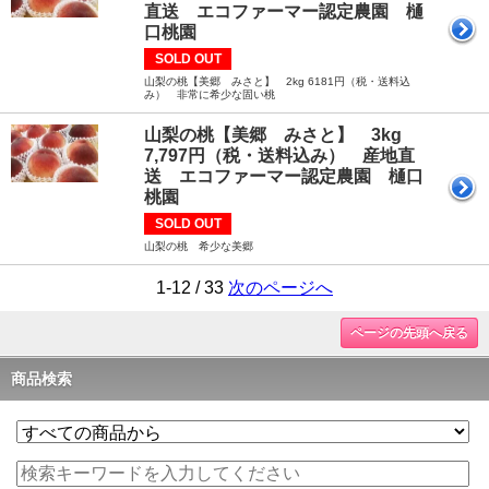
直送 エコファーマー認定農園 樋
口桃園
SOLD OUT
山梨の桃【美郷 みさと】 2kg 6181円（税・送料込
み） 非常に希少な固い桃
山梨の桃【美郷 みさと】 3kg
7,797円（税・送料込み） 産地直
送 エコファーマー認定農園 樋口
桃園
SOLD OUT
山梨の桃 希少な美郷
1-12 / 33
次のページへ
ページの先頭へ戻る
商品検索