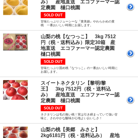
み） 産地直送 エコファーマー認
定農園 樋口桃園
SOLD OUT
甘味たっぷりジューシーな『黄美娘』やわらかめの黄
桃 一番おいしい時期にお届します。
山梨の桃【なつっこ】 3kg 7512
円（税・送料込み）限定30箱 産
地直送 エコファーマー認定農園
樋口桃園
SOLD OUT
甘味たっぷり固め桃『なつっこ』の一番おいしい時期に
お届します。
スイートネクタリン【黎明/黎
王】 3kg 7512円（税・送料込
み） 産地直送 エコファーマー認
定農園 樋口桃園
SOLD OUT
ネクタリンは毛の無い桃！実は引き締まっていて強い甘
味と、さわやかな酸味が心地よいおいしさ！
山梨の桃【美郷 みさと】
2kg6181円（税・送料込み） 産地