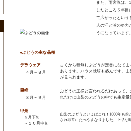
また、雨宮説は、1
したところ５年目
て広がったという
人の汗と涙の努力
うになっています
●ぶどうの主な品種
デラウェア
古くから種無しぶどうが定番になてま
あります。ハウス栽培も盛んです。山
４月～８月
が見られます。
巨峰
ぶどうの王様と言われるだけあって、
れだけに山梨のぶどうの中でも生産量
８月～９月
甲州
山梨のぶどうといえばこれ！1000年も
９月下旬
され非常にたべやすなりました。上品な
～１０月中旬