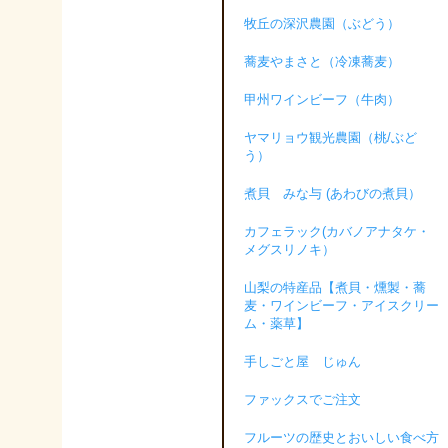
牧丘の深沢農園（ぶどう）
蕎麦やまさと（冷凍蕎麦）
甲州ワインビーフ（牛肉）
ヤマリョウ観光農園（桃/ぶど
う）
煮貝 みな与 (あわびの煮貝）
カフェラック(カバノアナタケ・
メグスリノキ）
山梨の特産品【煮貝・燻製・蕎
麦・ワインビーフ・アイスクリー
ム・薬草】
手しごと屋 じゅん
ファックスでご注文
フルーツの歴史とおいしい食べ方