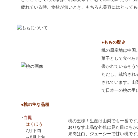
疲れている時、食欲が無いとき、もちろん美容にはとっても
●ももの歴史
桃の原産地は中国
菓子として食べら
書かれているそう
ただし、栽培される
されています。山
で日本一の桃の里
●桃の主な品種
･
白鳳
桃の王様！生産は山梨でも一番です
はくほう
おりなす上品な外観は見た目にもか
7月下旬
果肉は白、ジューシーで甘い桃です
～8月上旬