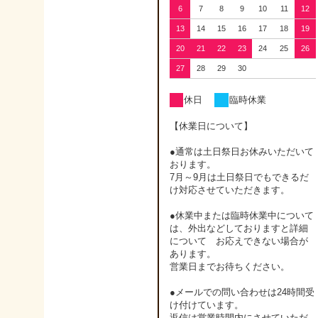
6
7
8
9
10
11
12
13
14
15
16
17
18
19
20
21
22
23
24
25
26
27
28
29
30
休日
臨時休業
【休業日について】
●通常は土日祭日お休みいただいて
おります。
7月～9月は土日祭日でもできるだ
け対応させていただきます。
●休業中または臨時休業中について
は、外出などしておりますと詳細
について お応えできない場合が
あります。
営業日までお待ちください。
●メールでの問い合わせは24時間受
け付けています。