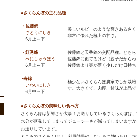
●さくらんぼの主な品種
・佐藤錦
美しいルビーのような輝きあるさく
さとうにしき
非常に優れた極上の甘さ。
6月上～下
・紅秀峰
佐藤錦と天香錦の交配品種。どちら
べにしゅうほう
佐藤錦に似てるけど（親子だからね
6月上～下
佐藤錦より実が硬く少しだけ日持ち
･寿錦
極少ないさくらんぼ農家でしか栽培
いわいにしき
す。大きくて、肉厚、甘味が上品で
6月中～下
●さくらんぼの美味しい食べ方
さくらんぼは新鮮さが大事！お送りしているさくらんぼは、
水分が蒸発してしまってジューシーさが減ってしまいますか
お送りしています。
ところでさくらんぼは、利尿効果や、むくみに効いたり、気