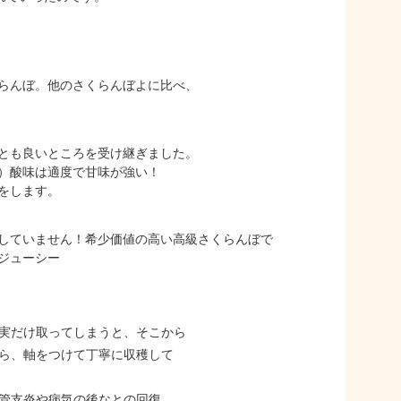
らんぼ。他のさくらんぼよに比べ、
とも良いところを受け継ぎました。
）酸味は適度で甘味が強い！
をします。
していません！希少価値の高い高級さくらんぼで
ジューシー
実だけ取ってしまうと、そこから
ら、軸をつけて丁寧に収穫して
管支炎や病気の後なとの回復、