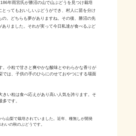
186年雨宮氏が勝沼の山で山ぶどうを見つけ栽培
にとってもおいしいぶどうができ、村人に苗を分け
もの。どちらも夢がありますね。その後、勝沼の先
がありました。それが実って今日私達が食べるぶど
。
す。小粒で甘さと爽やかな酸味とやわらかな香りが
梨では、子供の手のひらにのせておやつにする場面
大きい粒は食べ応えがあり高い人気を誇ります。そ
最多です。
前から山梨で栽培されていました。近年、種無しが開発
味わいの秋のぶどうです。