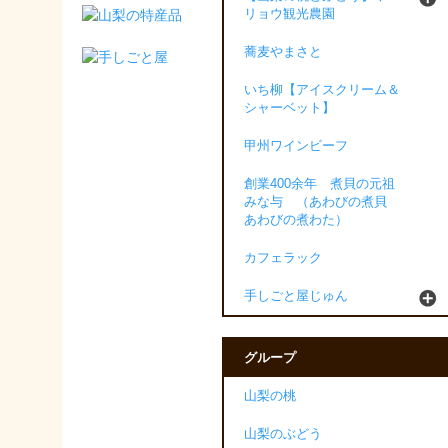
リョウ観光農園
蕎麦やまさと
いち柳【アイスクリーム＆
シャーベット】
甲州ワインビーフ
創業400余年 煮貝の元祖
みな与 （あわびの煮貝
あわびの煮わた）
カフェラック
手しごと屋じゅん
グループ
山梨の桃
山梨のぶどう