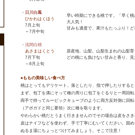
・
日川白鳳
早い時期にできる桃です。「早く桃
ひかわはくほう
大人気！
7月上旬
甘みも適度で、果汁もたっぷり！ど
～7月中旬
・
浅間白桃
あさまはくとう
原産地、山梨。山梨生まれの山梨育
7月下旬
どの桃にも負けない甘みと香り、見
～8月上旬
●ももの美味しい食べ方
桃はとってもデリケート。落としたり、指で押したりすると
まず、包丁を溝にそって種の周りに包丁をぐるりと一周回転
両手で持ってルービックキューブのように両方反対側に回転
（アボガドと同じ要領）次に種を取ります。
やわらかい桃だとうまく行きませんのでその場合は皮をさき
皮はナイフなどを使わず、手で丁寧にむいてください。固め
ぬるま湯にちょっとつけてみましょう。そこで注意！