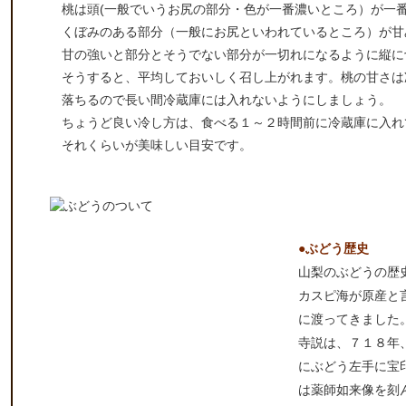
桃は頭(一般でいうお尻の部分・色が一番濃いところ）が一
くぼみのある部分（一般にお尻といわれているところ）が甘
甘の強いと部分とそうでない部分が一切れになるように縦に
そうすると、平均しておいしく召し上がれます。桃の甘さは
落ちるので長い間冷蔵庫には入れないようにしましょう。
ちょうど良い冷し方は、食べる１～２時間前に冷蔵庫に入れ
それくらいが美味しい目安です。
●ぶどう歴史
山梨のぶどうの歴
カスピ海が原産と
に渡ってきました
寺説は、７１８年
にぶどう左手に宝
は薬師如来像を刻