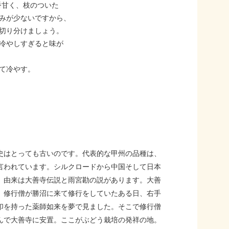
番甘く、枝のついた
みが少ないですから、
切り分けましょう。
冷やしすぎると味が
て冷やす。
史はとっても古いのです。代表的な甲州の品種は、
言われています。シルクロードから中国そして日本
。由来は大善寺伝説と雨宮勘の説があります。大善
、修行僧が勝沼に来て修行をしていたある日、右手
印を持った薬師如来を夢で見ました。そこで修行僧
んで大善寺に安置。ここがぶどう栽培の発祥の地。