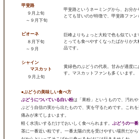
甲斐路
甲斐路というネーミングから、お分か
９月上旬
とても甘いのが特徴で、甲斐路ファン
～９月下旬
ピオーネ
巨峰よりちょっと大粒で色も似ていま
とっても食べやすくなったばかりか大
８月下旬
品です。
～９月
シャイン
黄緑色のぶどうの代表。甘みが適度に
マスカット
す。マスカットファンも多くいます
。
９月上旬
●ぶどうの美味しい食べ方
ぶどうについている白い粉
は「果粉」というもので、汚れや
ぶどう自信の実から出たもので、実を守るためです。これを
痛みが来てしまいます。
軽く水洗いするだけでおいしく食べられます。
ぶどうの一番
茎に一番近い粒です。一番太陽の光を受けやすい場所だから
だからといってそこばかり食べるわけには行きませんね。