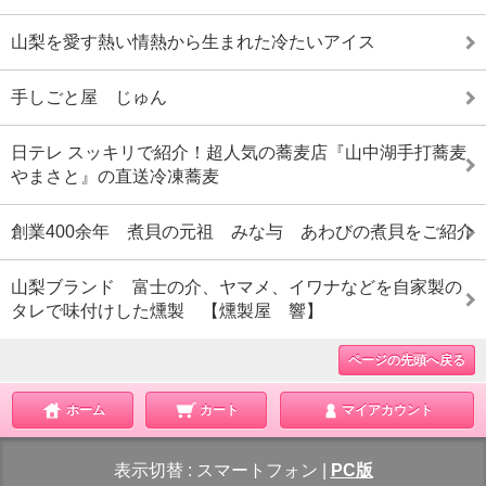
山梨を愛す熱い情熱から生まれた冷たいアイス
手しごと屋 じゅん
日テレ スッキリで紹介！超人気の蕎麦店『山中湖手打蕎麦
やまさと』の直送冷凍蕎麦
創業400余年 煮貝の元祖 みな与 あわびの煮貝をご紹介
山梨ブランド 富士の介、ヤマメ、イワナなどを自家製の
タレで味付けした燻製 【燻製屋 響】
ページの先頭へ戻る
ホーム
カート
マイアカウント
表示切替 :
スマートフォン
|
PC版