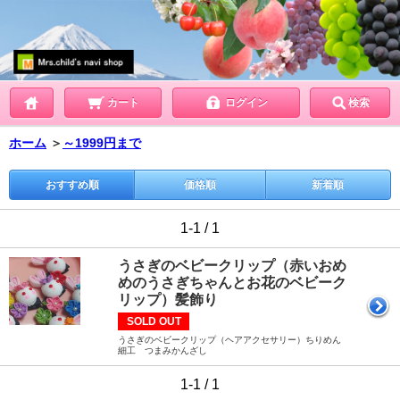
カート
ログイン
検索
ホーム
＞
～1999円まで
おすすめ順
価格順
新着順
1-1 / 1
うさぎのベビークリップ（赤いおめ
めのうさぎちゃんとお花のベビーク
リップ）髪飾り
SOLD OUT
うさぎのベビークリップ（ヘアアクセサリー）ちりめん
細工 つまみかんざし
1-1 / 1