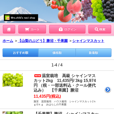
カート
ログイン
検索
ホーム
＞
【山梨のぶどう】勝沼・千果園
＞
シャインマスカット
おすすめ順
価格順
新着順
1-4 / 4
温室栽培 高級 シャインマス
カット2kg 11,435円/ 3kg 15,974
円 （税・一部送料込・クール便代
込み） 【千果園】勝沼
11,435円(税込)
激安 温室栽培 ハウス栽培 シャインマスカット2ｋ
ｇ/3ｋｇ みはらしの千果園
【千果園】勝沼 シャインマスカッ