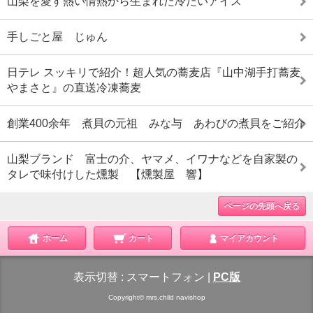
山梨を愛す熱い情熱から生まれた冷たいアイス
手しごと屋 じゅん
日テレ スッキリで紹介！超人気の蕎麦店『山中湖手打蕎麦
やまさと』の直送冷凍蕎麦
創業400余年 煮貝の元祖 みな与 あわびの煮貝をご紹介
山梨ブランド 富士の介、ヤマメ、イワナなどを自家製の
タレで味付けした燻製 【燻製屋 響】
ページの先頭へ戻る
ホーム
カート
マイアカウント
表示切替 :
スマートフォン
|
PC版
Copyright© mrs.child navishop