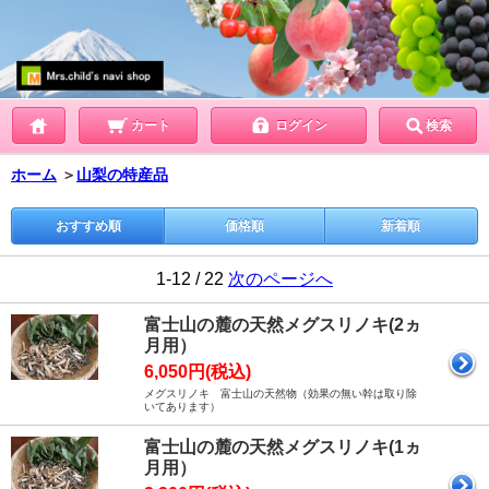
カート
ログイン
検索
ホーム
＞
山梨の特産品
おすすめ順
価格順
新着順
1-12 / 22
次のページへ
富士山の麓の天然メグスリノキ(2ヵ
月用）
6,050円(税込)
メグスリノキ 富士山の天然物（効果の無い幹は取り除
いてあります）
富士山の麓の天然メグスリノキ(1ヵ
月用）