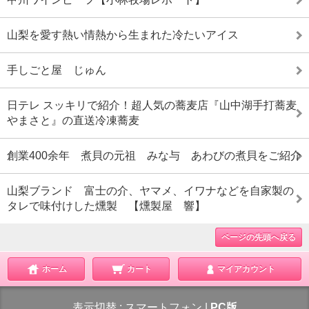
山梨を愛す熱い情熱から生まれた冷たいアイス
手しごと屋 じゅん
日テレ スッキリで紹介！超人気の蕎麦店『山中湖手打蕎麦
やまさと』の直送冷凍蕎麦
創業400余年 煮貝の元祖 みな与 あわびの煮貝をご紹介
山梨ブランド 富士の介、ヤマメ、イワナなどを自家製の
タレで味付けした燻製 【燻製屋 響】
ページの先頭へ戻る
ホーム
カート
マイアカウント
表示切替 :
スマートフォン
|
PC版