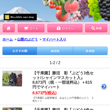
カート
ログイン
検索
ホーム
＞
山梨のぶどう
＞
マイハート入り
おすすめ順
価格順
新着順
1-2 / 2
【千果園】勝沼 彩『ぶどう3色セ
ット/シャインマスカット入』
8,673円（税・一部送料込）＋615
円でマイハート
8,673円(税込)
【千果園】山梨県勝沼 みはらしの千果園のぶどう ３
色セット
【千果園】勝沼 彩『ぶどう4色セ