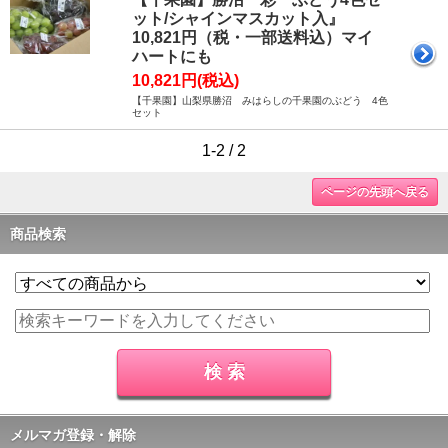
ット/シャインマスカット入』
10,821円（税・一部送料込）マイ
ハートにも
10,821円(税込)
【千果園】山梨県勝沼 みはらしの千果園のぶどう 4色
セット
1-2 / 2
ページの先頭へ戻る
商品検索
メルマガ登録・解除