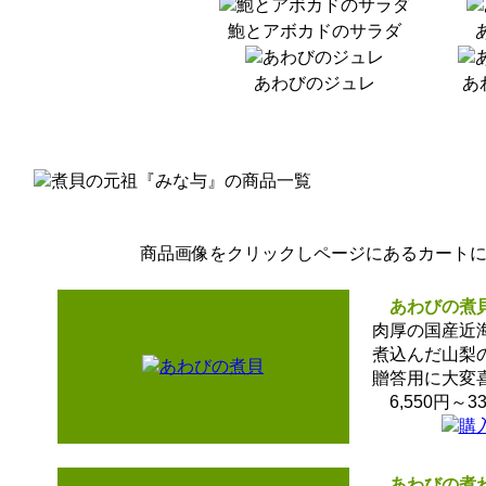
鮑とアボカドのサラダ
あわびのジュレ
あ
商品画像をクリックしページにあるカート
あわびの煮
肉厚の国産近海
煮込んだ山梨
贈答用に大変
6,550円～33
あわびの煮