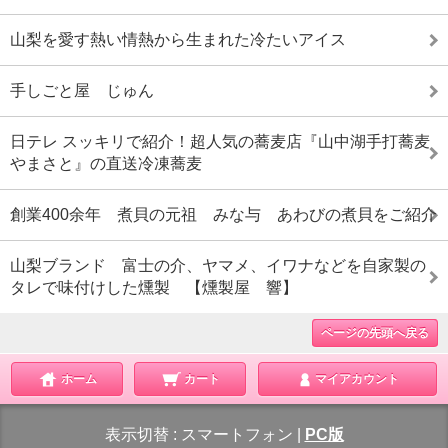
山梨を愛す熱い情熱から生まれた冷たいアイス
手しごと屋 じゅん
日テレ スッキリで紹介！超人気の蕎麦店『山中湖手打蕎麦
やまさと』の直送冷凍蕎麦
創業400余年 煮貝の元祖 みな与 あわびの煮貝をご紹介
山梨ブランド 富士の介、ヤマメ、イワナなどを自家製の
タレで味付けした燻製 【燻製屋 響】
ページの先頭へ戻る
ホーム
カート
マイアカウント
表示切替 :
スマートフォン
|
PC版