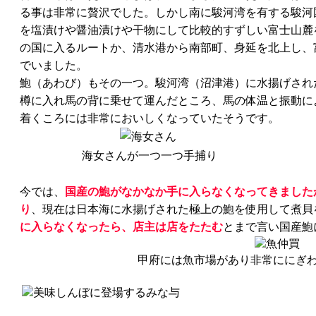
る事は非常に贅沢でした。しかし南に駿河湾を有する駿河
を塩漬けや醤油漬けや干物にして比較的すずしい富士山麓
の国に入るルートか、清水港から南部町、身延を北上し、
でいました。
鮑（あわび）もその一つ。駿河湾（沼津港）に水揚げされ
樽に入れ馬の背に乗せて運んだところ、馬の体温と振動に
着くころには非常においしくなっていたそうです。
海女さんが一つ一つ手捕り
今では、
国産の鮑がなかなか手に入らなくなってきました
り
、現在は日本海に水揚げされた極上の鮑を使用して煮貝
に入らなくなったら、店主は店をたたむ
とまで言い国産鮑
甲府には魚市場があり非常ににぎ