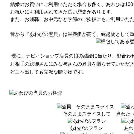
結婚のお祝いにご利用いただく場合も多く、あわびは10
お祝いにも利用されてきた長い歴史があります。
また、お歳暮、お中元など季節のご挨拶にもご利用いた
昔から『あわびの煮貝』は栄養価が高く、縁起物として
現に、ナビィショップ店長の娘の結婚に当たり、顔合わ
お相手の親御さんにみな与さんの煮貝を贈らせていただ
どこへ出しても立派な贈り物です。
そのままスライスして
煮わた
あわびのフラン
あわ