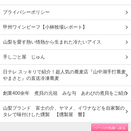
プライバシーポリシー
甲州ワインビーフ【小林牧場レポート】
山梨を愛す熱い情熱から生まれた冷たいアイス
手しごと屋 じゅん
日テレ スッキリで紹介！超人気の蕎麦店『山中湖手打蕎麦
やまさと』の直送冷凍蕎麦
創業400余年 煮貝の元祖 みな与 あわびの煮貝をご紹介
山梨ブランド 富士の介、ヤマメ、イワナなどを自家製の
タレで味付けした燻製 【燻製屋 響】
ページの先頭へ戻る