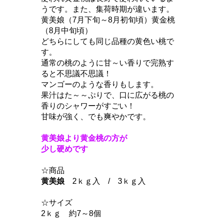
うです。また、集荷時期が違います。
黄美娘（7月下旬～8月初旬頃）黄金桃
（8月中旬頃）
どちらにしても同じ品種の黄色い桃で
す。
通常の桃のように甘～い香りで完熟す
ると不思議不思議！
マンゴーのような香りもします。
果汁はた～～ぷりで、口に広がる桃の
香りのシャワーがすごい！
甘味が強く、でも爽やかです。
黄美娘より黄金桃の方が
少し硬めです
☆商品
黄美娘
2ｋｇ入 / 3ｋｇ入
☆サイズ
2ｋｇ 約7～8個