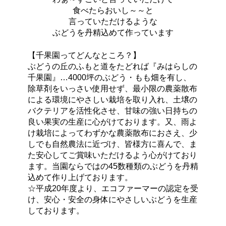
食べたらおいし～～と
言っていただけるような
ぶどうを丹精込めて作っています
【千果園ってどんなところ？】
ぶどうの丘のふもと道をたどれば『みはらしの
千果園』…4000坪のぶどう・もも畑を有し、
除草剤をいっさい使用せず、最小限の農薬散布
による環境にやさしい栽培を取り入れ、土壌の
バクテリアを活性化させ、甘味の強い日持ちの
良い果実の生産に心がけております。又、雨よ
け栽培によってわずかな農薬散布におさえ、少
しでも自然農法に近づけ、皆様方に喜んで、ま
た安心してご賞味いただけるよう心がけており
ます。当園ならではの45数種類のぶどうを丹精
込めて作り上げております。
☆平成20年度より、エコファーマーの認定を受
け、安心・安全の身体にやさしいぶどうを生産
しております。