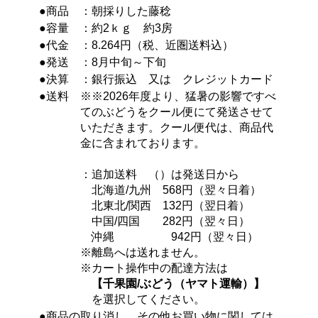
●商品
：朝採りした藤稔
●容量
：約2ｋｇ 約3房
●代金
：8.264円（税、近圏送料込）
●発送
：8月中旬～下旬
●決算
：銀行振込 又は クレジットカード
●送料
※※2026年度より、猛暑の影響ですべ
てのぶどうをクール便にて発送させて
いただきます。クール便代は、商品代
金に含まれております。
：追加送料 （）は発送日から
北海道/九州 568円（翌々日着）
北東北/関西 132円（翌日着）
中国/四国 282円（翌々日）
沖縄 942円（翌々日）
※離島へは送れません。
※カート操作中の配達方法は
【千果園/ぶどう（ヤマト運輸）】
を選択してください。
●商品の取り消し、その他お買い物に関しては