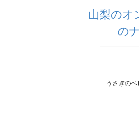
山梨のオ
の
うさぎのベ