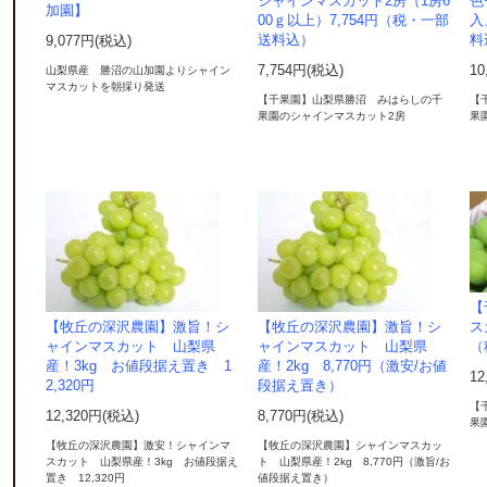
シャインマスカット2房（1房6
色
加園】
00ｇ以上）7,754円（税・一部
入
送料込）
料
9,077円(税込)
7,754円(税込)
10
山梨県産 勝沼の山加園よりシャイン
マスカットを朝採り発送
【千果園】山梨県勝沼 みはらしの千
【
果園のシャインマスカット2房
果
【
【牧丘の深沢農園】激旨！シ
【牧丘の深沢農園】激旨！シ
ス
ャインマスカット 山梨県
ャインマスカット 山梨県
（
産！3kg お値段据え置き 1
産！2kg 8,770円（激安/お値
12
2,320円
段据え置き）
【
12,320円(税込)
8,770円(税込)
果
【牧丘の深沢農園】激安！シャインマ
【牧丘の深沢農園】シャインマスカッ
スカット 山梨県産！3kg お値段据え
ト 山梨県産！2kg 8,770円（激旨/お
置き 12,320円
値段据え置き）