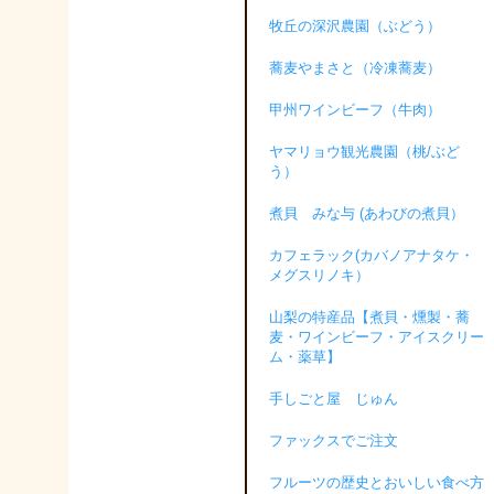
牧丘の深沢農園（ぶどう）
蕎麦やまさと（冷凍蕎麦）
甲州ワインビーフ（牛肉）
ヤマリョウ観光農園（桃/ぶど
う）
煮貝 みな与 (あわびの煮貝）
カフェラック(カバノアナタケ・
メグスリノキ）
山梨の特産品【煮貝・燻製・蕎
麦・ワインビーフ・アイスクリー
ム・薬草】
手しごと屋 じゅん
ファックスでご注文
フルーツの歴史とおいしい食べ方