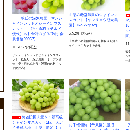
山梨の老舗農園のシャインマ
牧丘の深沢農園 サンシ
スカット【ヤマリョウ観光農
マ
ャインレッドとシャインマス
園】1kg/2kg/3kg
1
カット 【税・送料（チルド
ク
5,529円(税込)
便代）込】合計2kg10705円 会
員価格9995円
山梨勝沼の老舗農園から朝取り新鮮シ
11
ャインマスカットを発送
10,705円(税込)
激
サンシャインレッドとシャインマスカ
ン
ット 牧丘町・深沢農園 オープン価
千
格（税・梱包資材代・近圏の送料チル
ド便代込）
お値段据え置き！最高級
シャインマスカット2kg ぶど
お手軽価格【千果園】勝沼
【
う発祥の地 山梨 勝沼【山