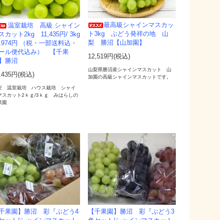
最高級シャインマスカッ
温室栽培 高級 シャイン
ト3kg ぶどう発祥の地 山
スカット2kg 11,435円/ 3kg
梨 勝沼【山加園】
5,974円 （税・一部送料込・
ール便代込み） 【千果
12,519円(税込)
園】勝沼
山梨県勝沼産シャインマスカット 山
,435円(税込)
加園の高級シャインマスカットです。
安 温室栽培 ハウス栽培 シャイ
マスカット2ｋｇ/3ｋｇ みはらしの
果園
千果園】勝沼 彩『ぶどう4
【千果園】勝沼 彩『ぶどう3