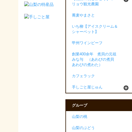
リョウ観光農園
蕎麦やまさと
いち柳【アイスクリーム＆
シャーベット】
甲州ワインビーフ
創業400余年 煮貝の元祖
みな与 （あわびの煮貝
あわびの煮わた）
カフェラック
手しごと屋じゅん
グループ
山梨の桃
山梨のぶどう