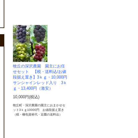
牧丘の深沢農園 園主にお任
せセット 【税・送料込/お値
段据え置き】3ｋｇ・10,000円
サンシャインレッド入り 3ｋ
ｇ・13,400円（激安）
10,000円(税込)
牧丘町・深沢農園の園主におまかせセ
ット3ｋｇ10000円 お値段据え置き
（税・梱包資材代・近圏の送料込）