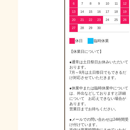
6
7
8
9
10
11
12
13
14
15
16
17
18
19
20
21
22
23
24
25
26
27
28
29
30
休日
臨時休業
【休業日について】
●通常は土日祭日お休みいただいて
おります。
7月～9月は土日祭日でもできるだ
け対応させていただきます。
●休業中または臨時休業中について
は、外出などしておりますと詳細
について お応えできない場合が
あります。
営業日までお待ちください。
●メールでの問い合わせは24時間受
け付けています。