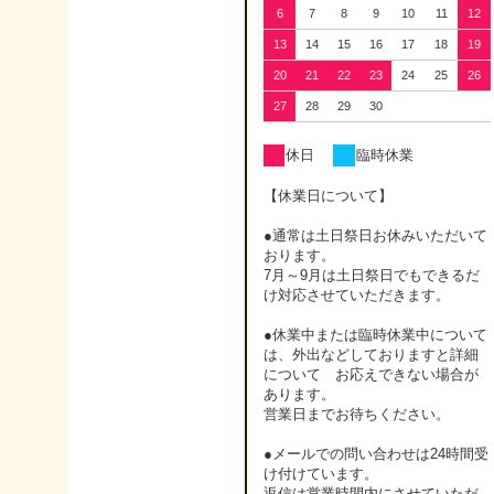
6
7
8
9
10
11
12
13
14
15
16
17
18
19
20
21
22
23
24
25
26
27
28
29
30
休日
臨時休業
【休業日について】
●通常は土日祭日お休みいただいて
おります。
7月～9月は土日祭日でもできるだ
け対応させていただきます。
●休業中または臨時休業中について
は、外出などしておりますと詳細
について お応えできない場合が
あります。
営業日までお待ちください。
●メールでの問い合わせは24時間受
け付けています。