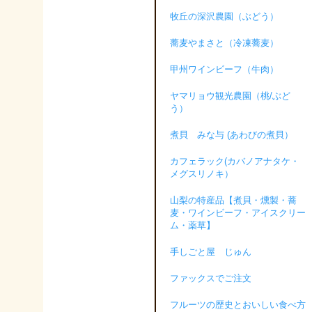
牧丘の深沢農園（ぶどう）
蕎麦やまさと（冷凍蕎麦）
甲州ワインビーフ（牛肉）
ヤマリョウ観光農園（桃/ぶど
う）
煮貝 みな与 (あわびの煮貝）
カフェラック(カバノアナタケ・
メグスリノキ）
山梨の特産品【煮貝・燻製・蕎
麦・ワインビーフ・アイスクリー
ム・薬草】
手しごと屋 じゅん
ファックスでご注文
フルーツの歴史とおいしい食べ方