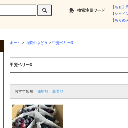
【もも】
検索注目ワード
【シャイ
【ちりめ
ホーム
>
山梨のぶどう
>
甲斐ベリー3
甲斐ベリー3
おすすめ順
価格順
新着順