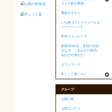
リョウ観光農園
蕎麦やまさと
いち柳【アイスクリーム＆
シャーベット】
甲州ワインビーフ
創業400余年 煮貝の元祖
みな与 （あわびの煮貝
あわびの煮わた）
カフェラック
手しごと屋じゅん
グループ
山梨の桃
山梨のぶどう