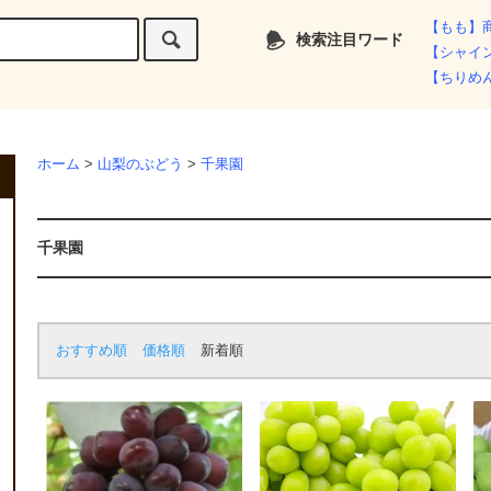
【もも】
検索注目ワード
【シャイ
【ちりめ
ホーム
>
山梨のぶどう
>
千果園
千果園
おすすめ順
価格順
新着順