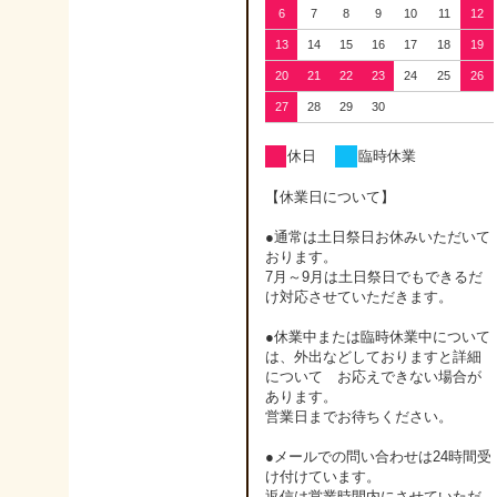
6
7
8
9
10
11
12
13
14
15
16
17
18
19
20
21
22
23
24
25
26
27
28
29
30
休日
臨時休業
【休業日について】
●通常は土日祭日お休みいただいて
おります。
7月～9月は土日祭日でもできるだ
け対応させていただきます。
●休業中または臨時休業中について
は、外出などしておりますと詳細
について お応えできない場合が
あります。
営業日までお待ちください。
●メールでの問い合わせは24時間受
け付けています。