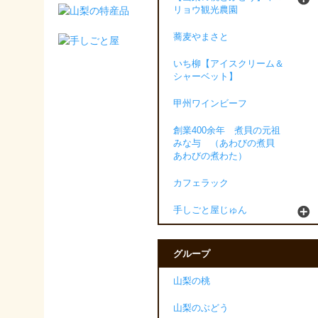
リョウ観光農園
蕎麦やまさと
いち柳【アイスクリーム＆
シャーベット】
甲州ワインビーフ
創業400余年 煮貝の元祖
みな与 （あわびの煮貝
あわびの煮わた）
カフェラック
手しごと屋じゅん
グループ
山梨の桃
山梨のぶどう