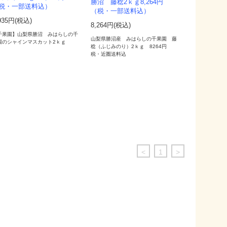
勝沼 藤稔2ｋｇ8,264円
税・一部送料込）
（税・一部送料込）
935円(税込)
8,264円(税込)
千果園】山梨県勝沼 みはらしの千
山梨県勝沼産 みはらしの千果園 藤
園のシャインマスカット2ｋｇ
稔（ふじみのり）2ｋｇ 8264円
税・近圏送料込
<
1
>