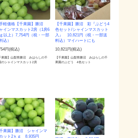
手軽価格【千果園】勝沼
【千果園】勝沼 彩『ぶどう4
ャインマスカット2房（1房6
色セット/シャインマスカット
0ｇ以上）7,754円（税・一部
入』 10,821円（税・一部送
料込）
料込）マイハートにも
754円(税込)
10,821円(税込)
千果園】山梨県勝沼 みはらしの千
【千果園】山梨県勝沼 みはらしの千
園のシャインマスカット2房
果園のぶどう 4色セット
千果園】勝沼 シャインマ
カット2ｋｇ 8,935円