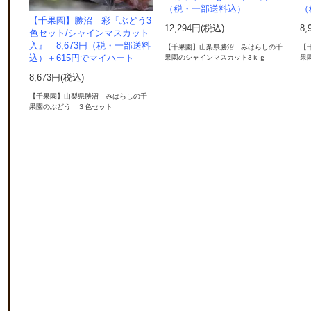
（税・一部送料込）
（
【千果園】勝沼 彩『ぶどう3
12,294円(税込)
8,
色セット/シャインマスカット
入』 8,673円（税・一部送料
【千果園】山梨県勝沼 みはらしの千
【
込）＋615円でマイハート
果園のシャインマスカット3ｋｇ
果
8,673円(税込)
【千果園】山梨県勝沼 みはらしの千
果園のぶどう ３色セット