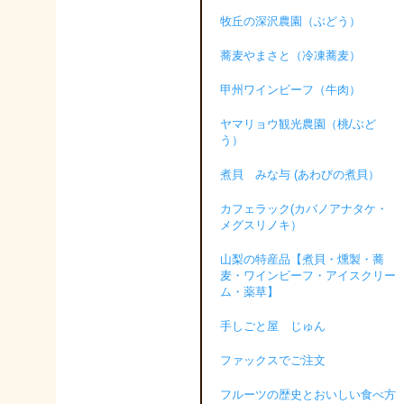
牧丘の深沢農園（ぶどう）
蕎麦やまさと（冷凍蕎麦）
甲州ワインビーフ（牛肉）
ヤマリョウ観光農園（桃/ぶど
う）
煮貝 みな与 (あわびの煮貝）
カフェラック(カバノアナタケ・
メグスリノキ）
山梨の特産品【煮貝・燻製・蕎
麦・ワインビーフ・アイスクリー
ム・薬草】
手しごと屋 じゅん
ファックスでご注文
フルーツの歴史とおいしい食べ方