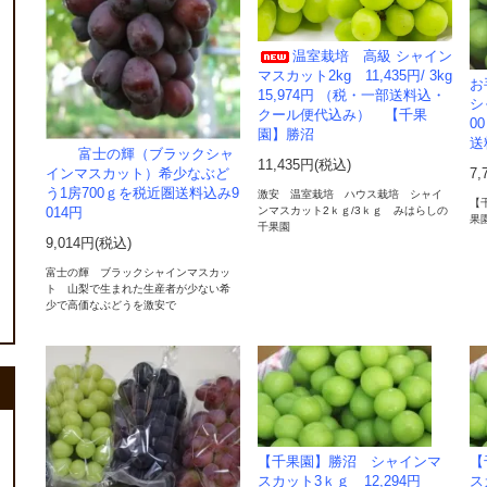
温室栽培 高級 シャイン
マスカット2kg 11,435円/ 3kg
お
15,974円 （税・一部送料込・
シ
クール便代込み） 【千果
0
園】勝沼
送
富士の輝（ブラックシャ
11,435円(税込)
7,
インマスカット）希少なぶど
う1房700ｇを税近圏送料込み9
激安 温室栽培 ハウス栽培 シャイ
【
ンマスカット2ｋｇ/3ｋｇ みはらしの
014円
果
千果園
9,014円(税込)
富士の輝 ブラックシャインマスカッ
ト 山梨で生まれた生産者が少ない希
少で高価なぶどうを激安で
【千果園】勝沼 シャインマ
【
スカット3ｋｇ 12,294円
ス