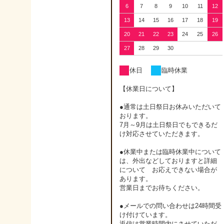
6
7
8
9
10
11
12
13
14
15
16
17
18
19
20
21
22
23
24
25
26
27
28
29
30
休日
臨時休業
【休業日について】
●通常は土日祭日お休みいただいて
おります。
7月～9月は土日祭日でもできるだ
け対応させていただきます。
●休業中または臨時休業中について
は、外出などしておりますと詳細
について お応えできない場合が
あります。
営業日までお待ちください。
●メールでの問い合わせは24時間受
け付けています。