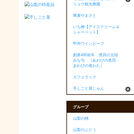
リョウ観光農園
蕎麦やまさと
いち柳【アイスクリーム＆
シャーベット】
甲州ワインビーフ
創業400余年 煮貝の元祖
みな与 （あわびの煮貝
あわびの煮わた）
カフェラック
手しごと屋じゅん
グループ
山梨の桃
山梨のぶどう