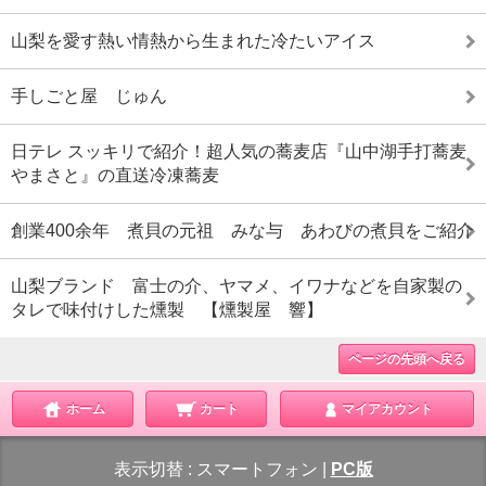
山梨を愛す熱い情熱から生まれた冷たいアイス
手しごと屋 じゅん
日テレ スッキリで紹介！超人気の蕎麦店『山中湖手打蕎麦
やまさと』の直送冷凍蕎麦
創業400余年 煮貝の元祖 みな与 あわびの煮貝をご紹介
山梨ブランド 富士の介、ヤマメ、イワナなどを自家製の
タレで味付けした燻製 【燻製屋 響】
ページの先頭へ戻る
ホーム
カート
マイアカウント
表示切替 :
スマートフォン
|
PC版