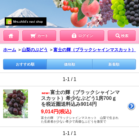
カート
ログイン
検索
ホーム
＞
山梨のぶどう
＞
富士の輝（ブラックシャインマスカット）
おすすめ順
価格順
新着順
1-1 / 1
富士の輝（ブラックシャインマ
スカット）希少なぶどう1房700ｇ
を税近圏送料込み9014円
9,014円(税込)
富士の輝 ブラックシャインマスカット 山梨で生まれ
た生産者が少ない希少で高価なぶどうを激安で
1-1 / 1